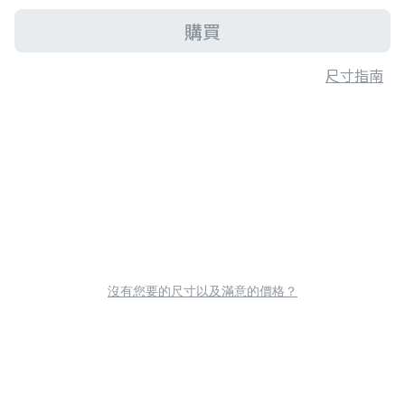
購買
尺寸指南
沒有您要的尺寸以及滿意的價格？