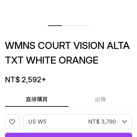
WMNS COURT VISION ALTA
TXT WHITE ORANGE
NT$ 2,592
+
直接購買
出價
US W5
NT$ 3,790