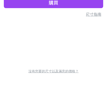
購買
尺寸指南
沒有您要的尺寸以及滿意的價格？