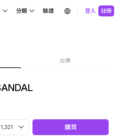
牌
分類
驗證
登入
註冊
出價
SANDAL
購買
1,321