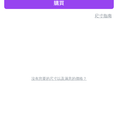
購買
尺寸指南
沒有您要的尺寸以及滿意的價格？