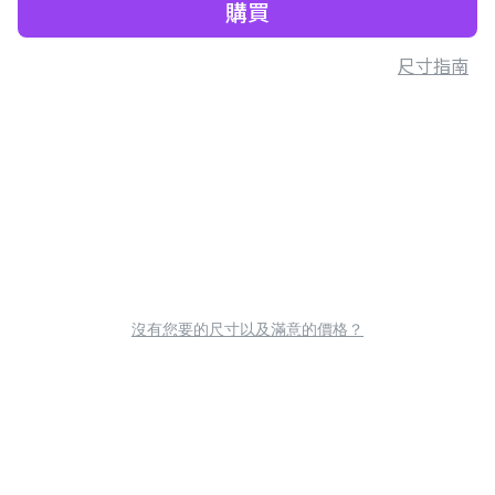
購買
尺寸指南
沒有您要的尺寸以及滿意的價格？