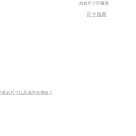
尚無尺寸可購買
尺寸指南
您要的尺寸以及滿意的價格？