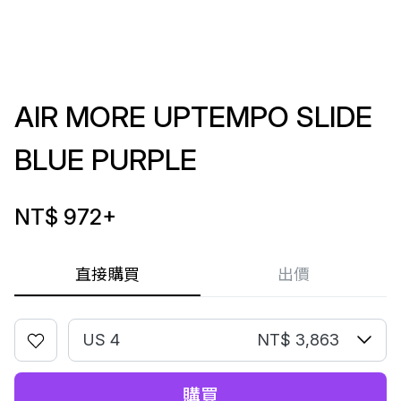
AIR MORE UPTEMPO SLIDE
BLUE PURPLE
NT$ 972
+
直接購買
出價
US 4
NT$ 3,863
購買