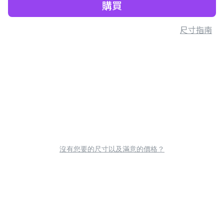
購買
尺寸指南
沒有您要的尺寸以及滿意的價格？