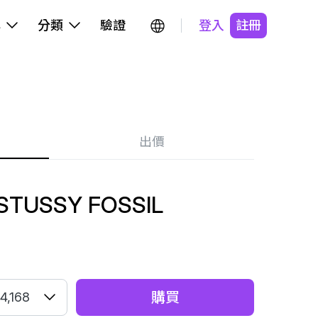
牌
分類
驗證
登入
註冊
出價
STUSSY FOSSIL
購買
4,168