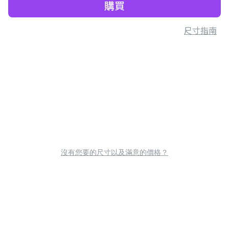
購買
尺寸指南
沒有您要的尺寸以及滿意的價格？