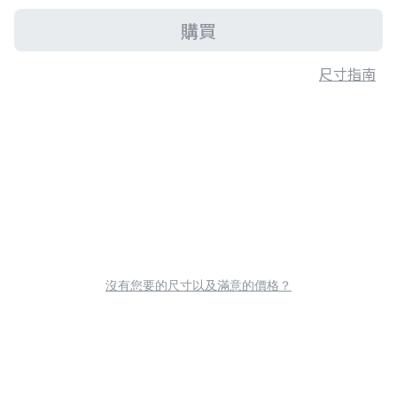
購買
尺寸指南
沒有您要的尺寸以及滿意的價格？