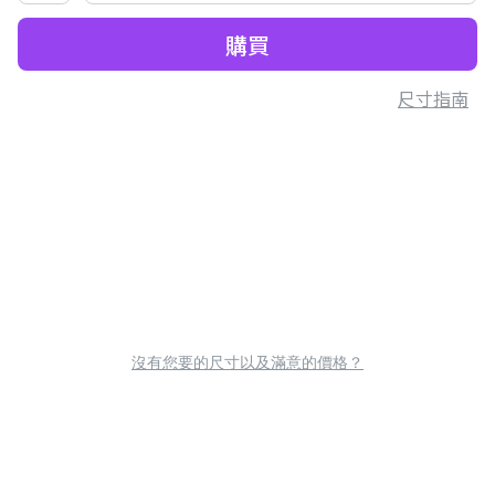
購買
尺寸指南
沒有您要的尺寸以及滿意的價格？