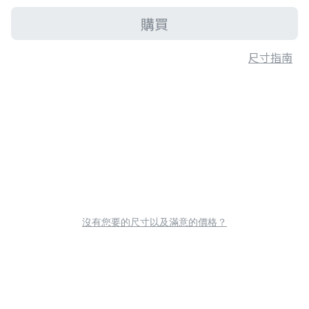
購買
尺寸指南
沒有您要的尺寸以及滿意的價格？