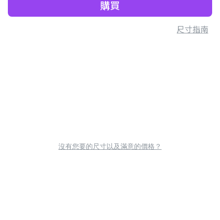
購買
尺寸指南
沒有您要的尺寸以及滿意的價格？