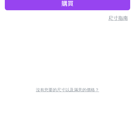
購買
尺寸指南
沒有您要的尺寸以及滿意的價格？