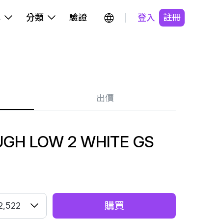
牌
分類
驗證
登入
註冊
出價
GH LOW 2 WHITE GS
購買
2,522