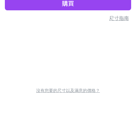
購買
尺寸指南
沒有您要的尺寸以及滿意的價格？