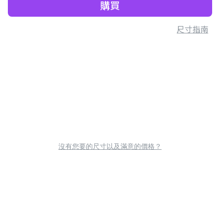
購買
尺寸指南
沒有您要的尺寸以及滿意的價格？