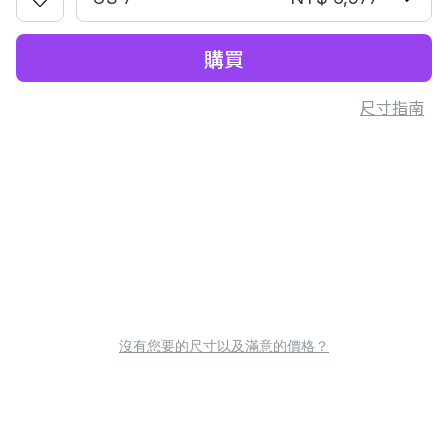
購買
尺寸指南
沒有您要的尺寸以及滿意的價格？