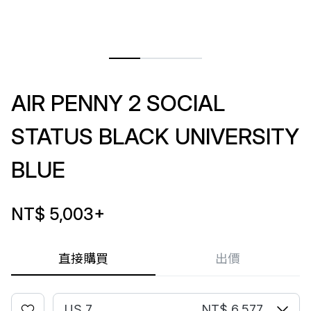
AIR PENNY 2 SOCIAL
STATUS BLACK UNIVERSITY
BLUE
NT$ 5,003
+
直接購買
出價
US 7
NT$ 6,577