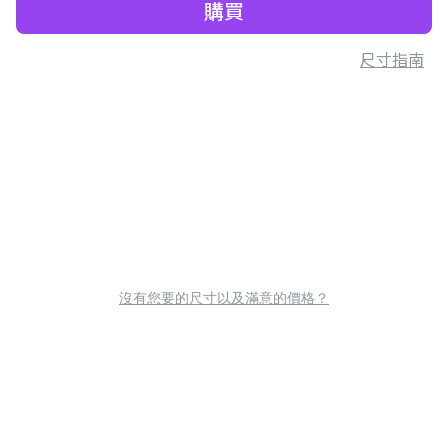
購買
尺寸指南
沒有您要的尺寸以及滿意的價格？