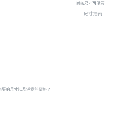
尚無尺寸可購買
尺寸指南
您要的尺寸以及滿意的價格？