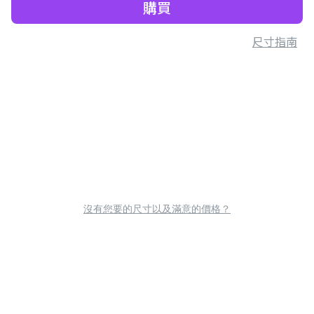
購買
尺寸指南
沒有您要的尺寸以及滿意的價格？