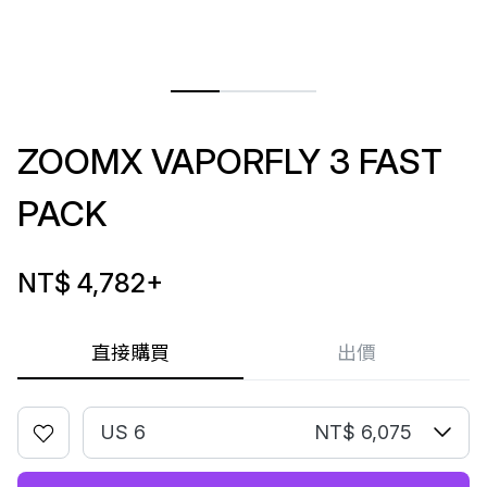
ZOOMX VAPORFLY 3 FAST
PACK
NT$ 4,782
+
直接購買
出價
US 6
NT$ 6,075