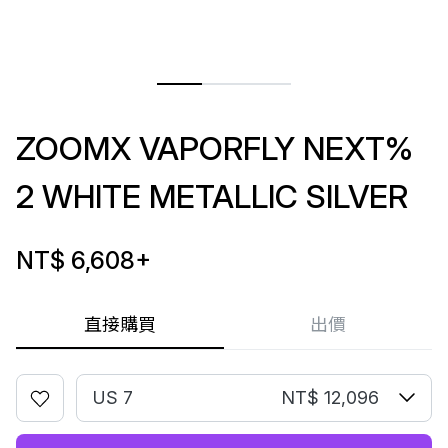
ZOOMX VAPORFLY NEXT%
2 WHITE METALLIC SILVER
NT$ 6,608
+
直接購買
出價
US 7
NT$ 12,096