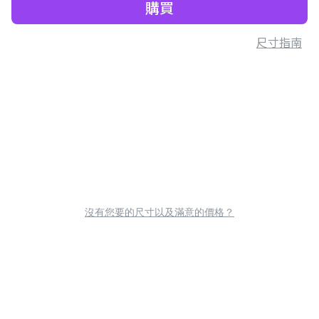
購買
尺寸指南
沒有您要的尺寸以及滿意的價格？