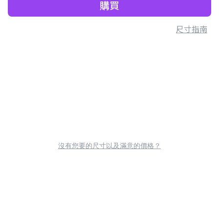
購買
尺寸指南
沒有您要的尺寸以及滿意的價格？