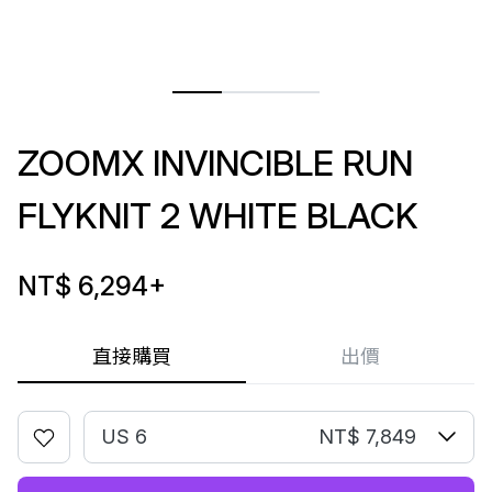
ZOOMX INVINCIBLE RUN
FLYKNIT 2 WHITE BLACK
NT$ 6,294
+
直接購買
出價
US 6
NT$ 7,849