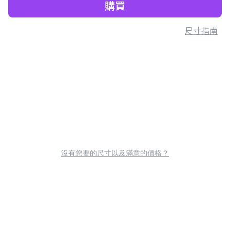
購買
尺寸指南
沒有您要的尺寸以及滿意的價格？