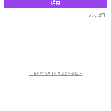
購買
尺寸指南
沒有您要的尺寸以及滿意的價格？