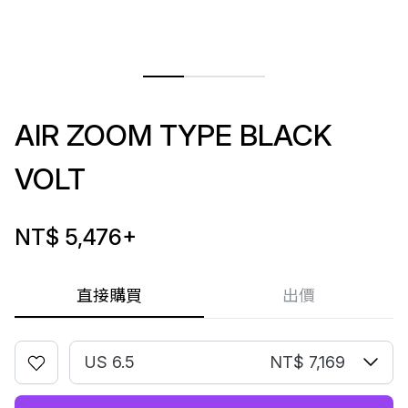
AIR ZOOM TYPE BLACK
VOLT
NT$ 5,476
+
直接購買
出價
US 6.5
NT$ 7,169