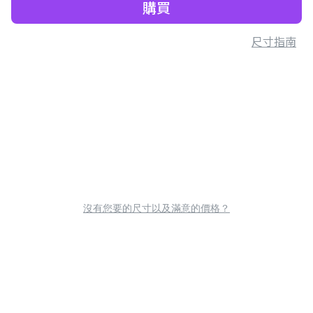
購買
尺寸指南
沒有您要的尺寸以及滿意的價格？