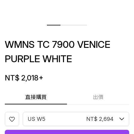
WMNS TC 7900 VENICE
PURPLE WHITE
NT$ 2,018
+
直接購買
出價
US W5
NT$ 2,694