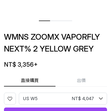
WMNS ZOOMX VAPORFLY
NEXT% 2 YELLOW GREY
NT$ 3,356
+
直接購買
出價
US W5
NT$ 4,047