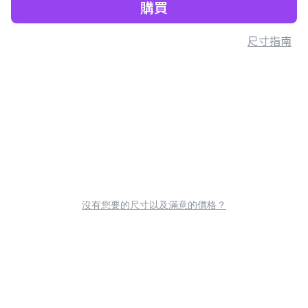
購買
尺寸指南
沒有您要的尺寸以及滿意的價格？