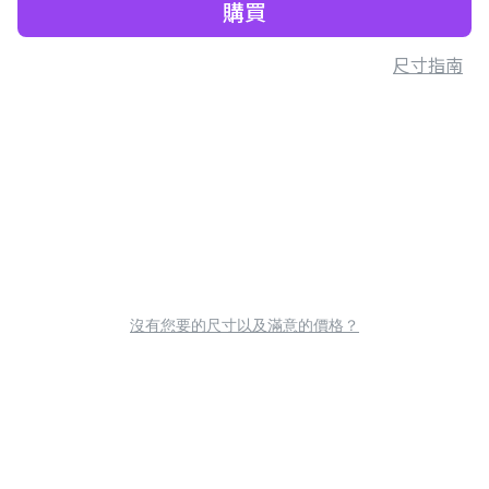
購買
尺寸指南
沒有您要的尺寸以及滿意的價格？