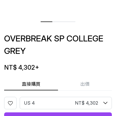
OVERBREAK SP COLLEGE
GREY
NT$ 4,302
+
直接購買
出價
US 4
NT$ 4,302