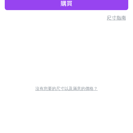
購買
尺寸指南
沒有您要的尺寸以及滿意的價格？