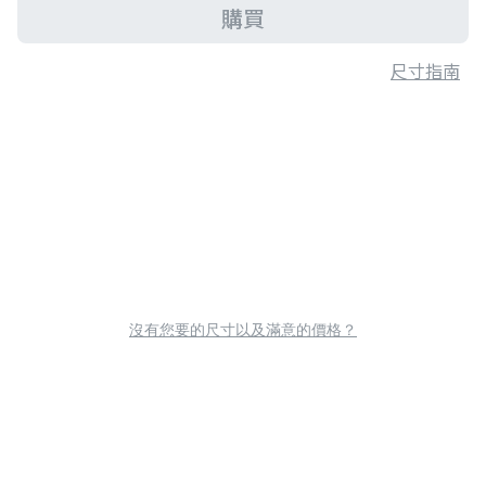
購買
尺寸指南
沒有您要的尺寸以及滿意的價格？