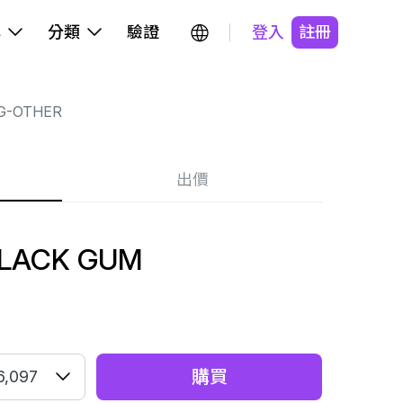
牌
分類
驗證
登入
註冊
G-OTHER
出價
BLACK GUM
購買
6,097