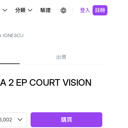
牌
分類
驗證
登入
註冊
A IONESCU
出價
 2 EP COURT VISION
購買
6,002