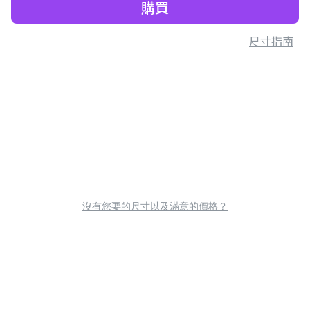
購買
尺寸指南
沒有您要的尺寸以及滿意的價格？