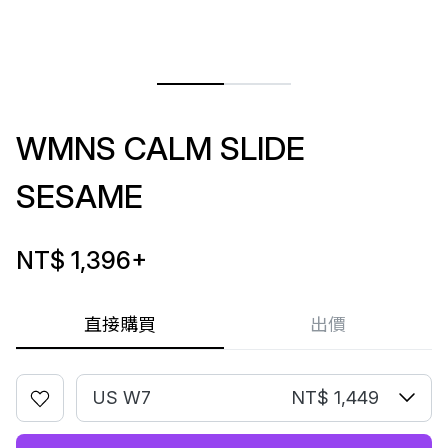
WMNS CALM SLIDE
SESAME
NT$ 1,396
+
直接購買
出價
US W7
NT$ 1,449