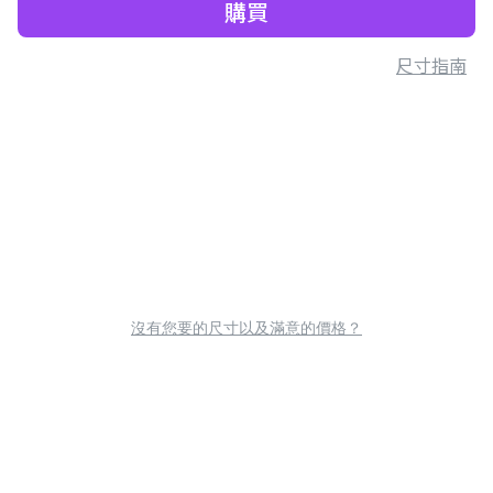
購買
尺寸指南
沒有您要的尺寸以及滿意的價格？