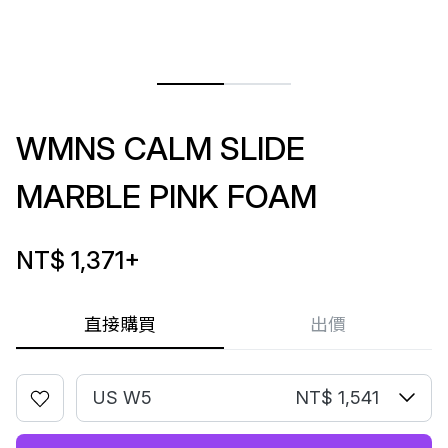
WMNS CALM SLIDE
MARBLE PINK FOAM
NT$ 1,371
+
直接購買
出價
US W5
NT$ 1,541