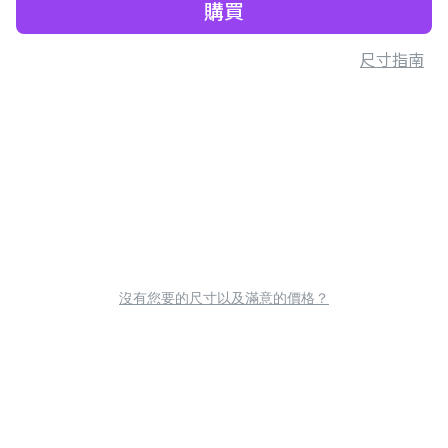
購買
尺寸指南
沒有您要的尺寸以及滿意的價格？