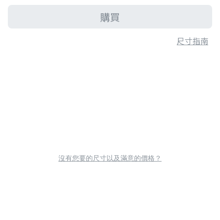
購買
尺寸指南
沒有您要的尺寸以及滿意的價格？