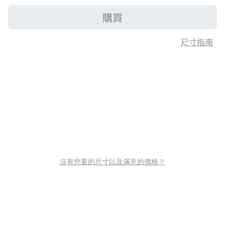
購買
尺寸指南
沒有您要的尺寸以及滿意的價格？