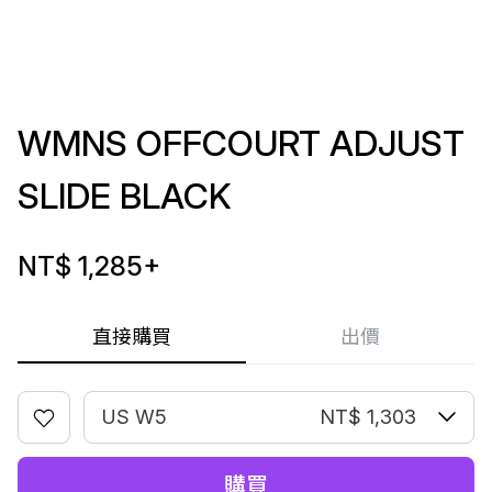
WMNS OFFCOURT ADJUST
SLIDE BLACK
NT$ 1,285
+
直接購買
出價
US W5
NT$ 1,303
購買