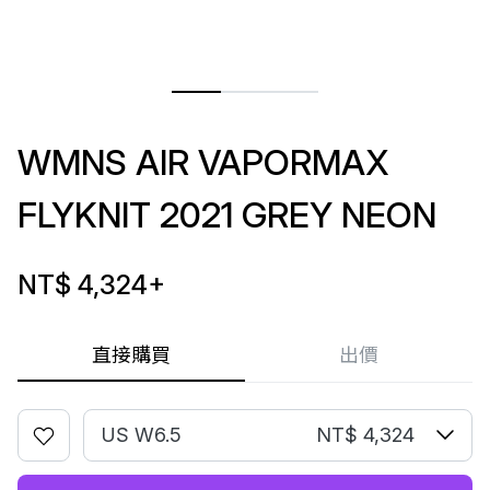
WMNS AIR VAPORMAX
FLYKNIT 2021 GREY NEON
NT$ 4,324
+
直接購買
出價
US W6.5
NT$ 4,324