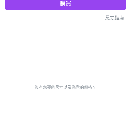
購買
尺寸指南
沒有您要的尺寸以及滿意的價格？