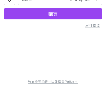
購買
尺寸指南
沒有您要的尺寸以及滿意的價格？