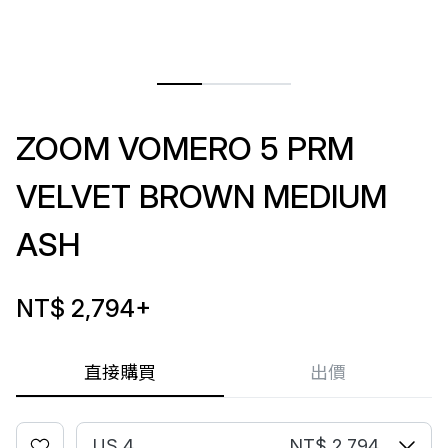
ZOOM VOMERO 5 PRM
VELVET BROWN MEDIUM
ASH
NT$ 2,794
+
直接購買
出價
US 4
NT$ 2,794