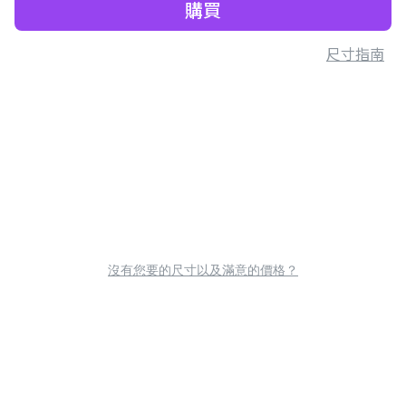
購買
尺寸指南
沒有您要的尺寸以及滿意的價格？