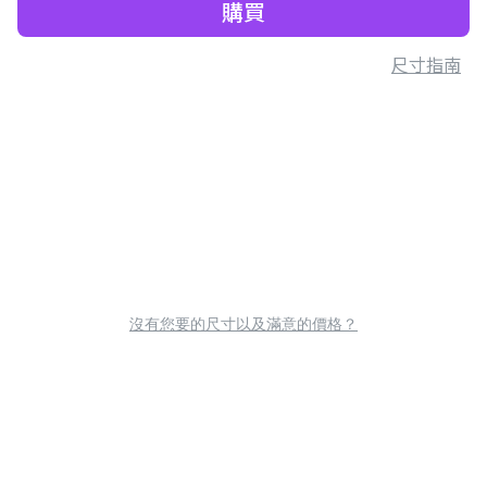
購買
尺寸指南
沒有您要的尺寸以及滿意的價格？