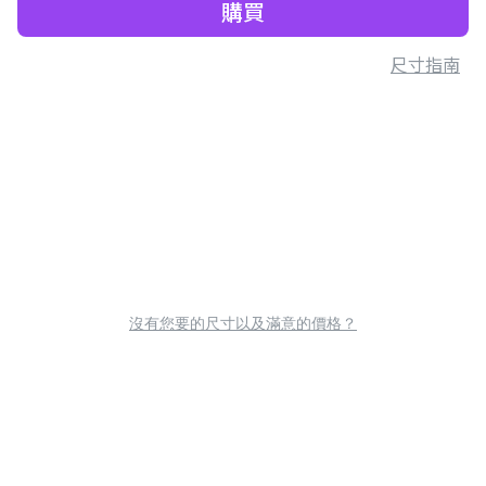
購買
尺寸指南
沒有您要的尺寸以及滿意的價格？