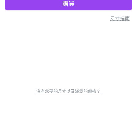
購買
尺寸指南
沒有您要的尺寸以及滿意的價格？