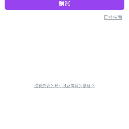
購買
尺寸指南
沒有您要的尺寸以及滿意的價格？