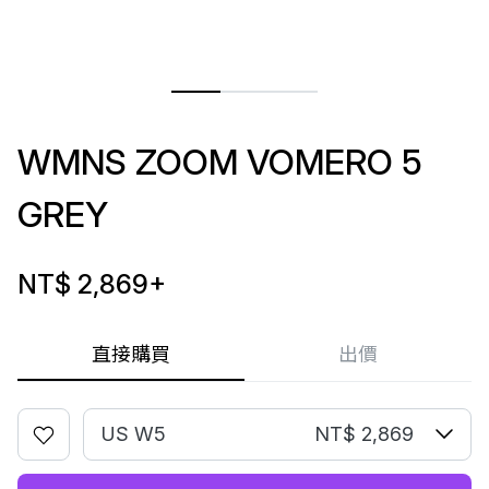
WMNS ZOOM VOMERO 5
GREY
NT$ 2,869
+
直接購買
出價
US W5
NT$ 2,869