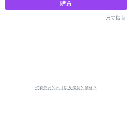
購買
尺寸指南
沒有您要的尺寸以及滿意的價格？