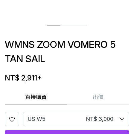
WMNS ZOOM VOMERO 5
TAN SAIL
NT$ 2,911
+
直接購買
出價
US W5
NT$ 3,000