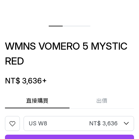
WMNS VOMERO 5 MYSTIC
RED
NT$ 3,636
+
直接購買
出價
US W8
NT$ 3,636