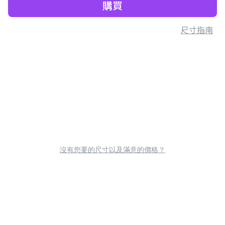
購買
尺寸指南
沒有您要的尺寸以及滿意的價格？