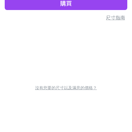
購買
尺寸指南
沒有您要的尺寸以及滿意的價格？