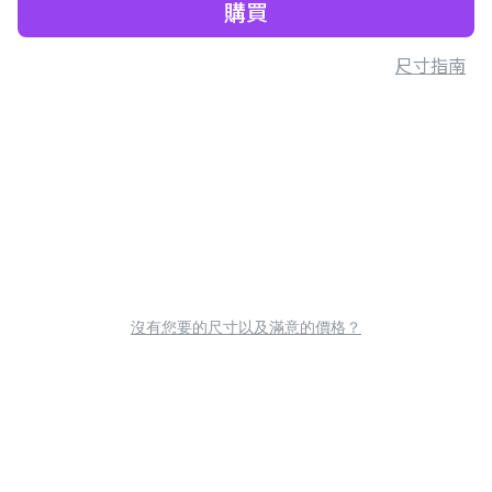
購買
尺寸指南
沒有您要的尺寸以及滿意的價格？